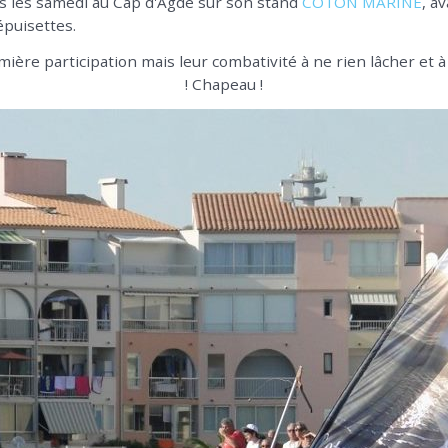
us les samedi au Cap d'Agde sur son stand
COTON MARINE
, a
épuisettes.
mière participation mais leur combativité à ne rien lâcher et à 
! Chapeau !