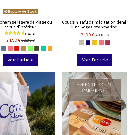
Rupture de Stock
chemise légère de Plage ou
Coussin-zafu de méditation demi-
tenue d'intérieur
lune, Yoga.Cotonmarine .
31,00 €
40,00 €
24,90 €
32,90 €
Voir l'article
Voir l'article