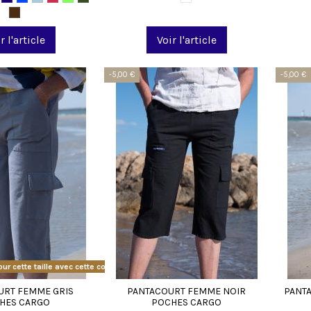
r l'article
Voir l'article
-5,00 €
-5,00 €
ur cette taille avec cette couleur
URT FEMME GRIS
PANTACOURT FEMME NOIR
PANT
HES CARGO
POCHES CARGO