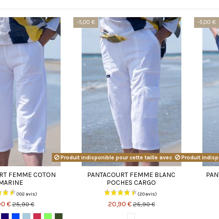
-5,00 €
-5,00 €
Produit indisponible pour cette taille avec cette couleur
Produit indisp
RT FEMME COTON
PANTACOURT FEMME BLANC
PAN
MARINE
POCHES CARGO
90 €
20,90 €
25,90 €
25,90 €