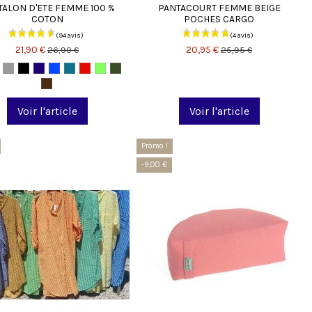
TALON D'ETE FEMME 100 %
PANTACOURT FEMME BEIGE
COTON
POCHES CARGO
21,90 €
20,95 €
26,90 €
25,95 €
Voir l'article
Voir l'article
Promo !
-9,00 €
(13 avis)