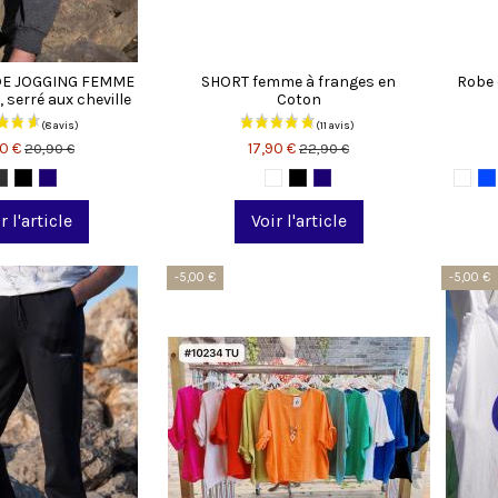
DE JOGGING FEMME
SHORT femme à franges en
Robe 
 serré aux cheville
Coton
90 €
17,90 €
20,90 €
22,90 €
r l'article
Voir l'article
-5,00 €
-5,00 €