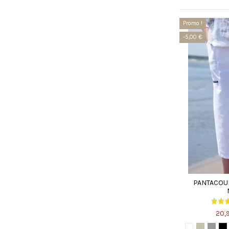
Promo !
-5,00 €
PANTACOU
20,