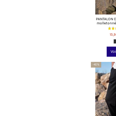
PANTALON 
molletonné,
15,
Voi
-40%