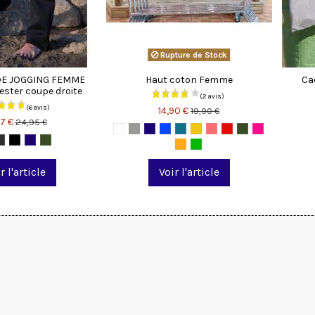
Rupture de Stock
DE JOGGING FEMME
Haut coton Femme
Cad
ester coupe droite
14,90 €
19,90 €
97 €
24,95 €
r l'article
Voir l'article
(63 avis)