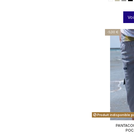
Voi
-5,00 €
Produit indisponible po
PANTACO
POC