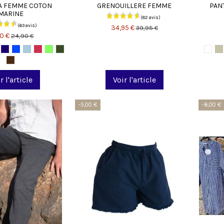
 FEMME COTON
GRENOUILLERE FEMME
PAN
MARINE
34,95 €
39,95 €
90 €
24,90 €
r l'article
Voir l'article
-5,00 €
-8,00 €
(4 avis)