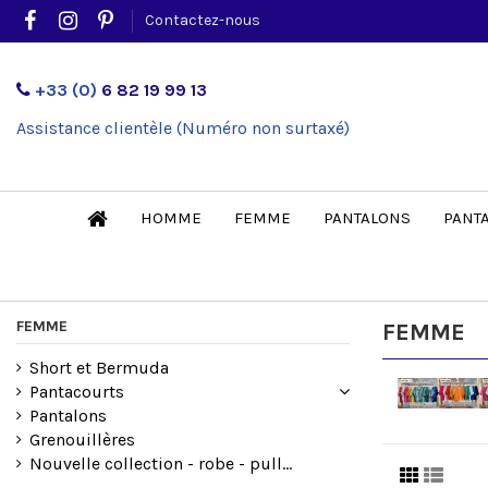
Contactez-nous
+33 (0)
6 82 19 99 13
Assistance clientèle (Numéro non surtaxé)
HOMME
FEMME
PANTALONS
PANT
FEMME
FEMME
Short et Bermuda
Pantacourts
Pantalons
Grenouillères
Nouvelle collection - robe - pull...