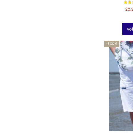
20,
Voi
-5,00 €