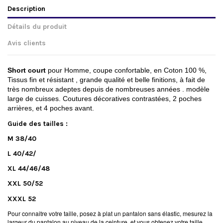
Description
Détails du produit
Avis clients
Short
court
pour Homme, coupe confortable, en Coton 100 %,
Tissus fin et résistant , grande qualité et belle finitions, à fait de
très nombreux adeptes depuis de nombreuses années . modèle
large de cuisses. Coutures décoratives contrastées, 2 poches
arrières, et 4 poches avant.
Guide des tailles :
M 38/40
L 40/42/
XL 44/46/48
XXL 50/52
XXXL 52
Pour connaitre votre taille, posez à plat un pantalon sans élastic, mesurez la
largeur du pantalon au niveau de la ceinture, et vous obtenez votre taille.