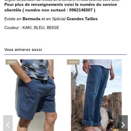
Pour plus de renseignements voici le numéro du service
clientèle ( numéro non surtaxé : 0962146507 )
Existe en
Bermuda
et en Spécial
Grandes Tailles
Couleur : KAKI, BLEU, BEIGE
Vous aimerez aussi
-5,00 €
-10,00 €
Produit i