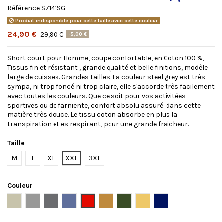
Référence
S7141SG
Produit indisponible pour cette taille avec cette couleur
24,90 €
29,90 €
-5,00 €
Short court pour Homme, coupe confortable, en Coton 100 %,
Tissus fin et résistant , grande qualité et belle finitions, modèle
large de cuisses. Grandes tailles. La couleur steel grey est très
sympa, ni trop foncé ni trop claire, elle s'accorde très facilement
avec toutes les couleurs. Que ce soit pour vos activitées
sportives ou de farniente, confort absolu assuré dans cette
matière très douce. Le tissu coton absorbe en plus la
transpiration et es respirant, pour une grande fraicheur.
Taille
M
L
XL
XXL
3XL
Couleur
Beige
Gris
Steel grey
Bleu
Rouge
Camel
Kaki
Moutarde
NAVY