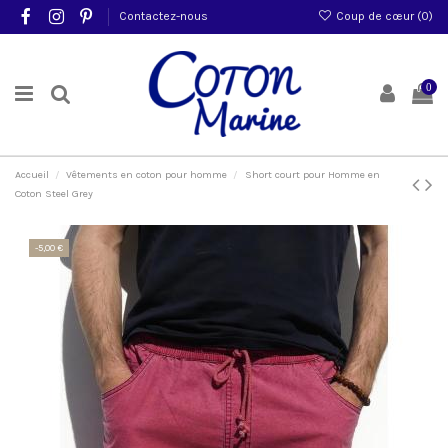
Contactez-nous
Coup de cœur (
0
)
0
Accueil
Vêtements en coton pour homme
Short court pour Homme en
Coton Steel Grey
-5,00 €