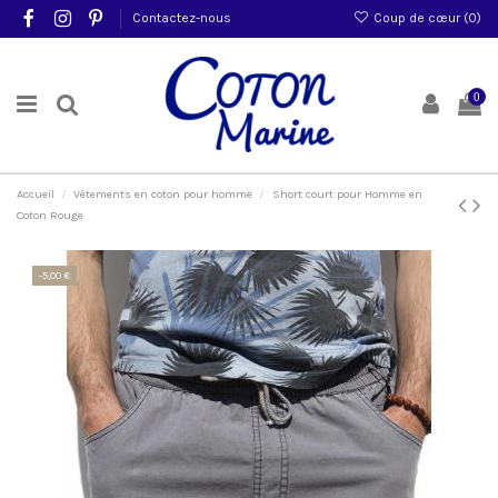
Contactez-nous
Coup de cœur (
0
)
0
Accueil
Vêtements en coton pour homme
Short court pour Homme en
Coton Rouge
-5,00 €