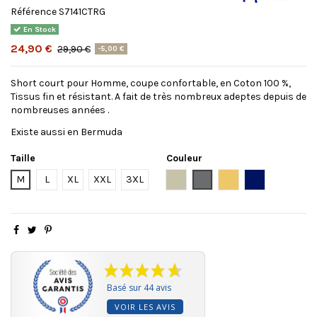
Référence
S7141CTRG
En Stock
24,90 €
29,90 €
-5,00 €
Short court pour Homme, coupe confortable, en Coton 100 %,
Tissus fin et résistant. A fait de très nombreux adeptes depuis de
nombreuses années .
Existe aussi en Bermuda
Taille
Couleur
Beige
Steel grey
Moutarde
NAVY
M
L
XL
XXL
3XL
Basé sur 44 avis
VOIR LES AVIS