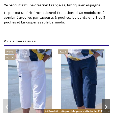
Ce produit est une création Française, fabriqué en espagne
Le prix est un Prix Promotionnel Exceptionnel Ce modèle est à
combiné avec les pantacourts 3 poches, les pantalons 3 ou 5
poches et L'indispenssable bermuda.
Vous aimerez aussi
Promo !
-5,00 €
-5,00 €
Produit indisponible pour cette taille avec cette 
Produit i