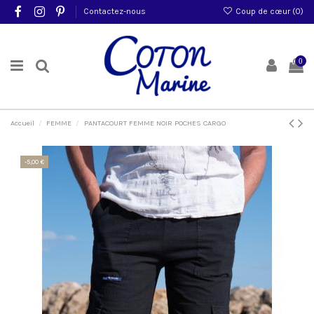
Contactez-nous
Coup de cœur (
0
)
0
Accueil
FEMME
PANTACOURT FEMME NOIR POCHES CARGO
-5,00 €