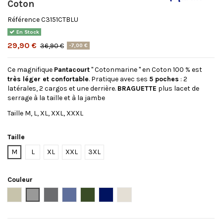
Coton
Référence
C3151CTBLU
En Stock
29,90 €
36,90 €
-7,00 €
Ce magnifique
Pantacourt
" Cotonmarine " en Coton 100 % est
très léger et confortable
. Pratique avec ses
5 poches
: 2
latérales, 2 cargos et une derrière.
BRAGUETTE
plus lacet de
serrage à la taille et à la jambe
Taille M, L, XL, XXL, XXXL
Taille
M
L
XL
XXL
3XL
Couleur
Beige
Gris
Steel grey
Bleu
Kaki
NAVY
BEIGE ( non délavé )