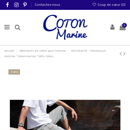
Contactez-nous
Coup de cœur (
0
)
0
Accueil
Vêtements en coton pour homme
NOUVEAUTE - Pantacourt
Homme " Cotonmarine " 100% Coton
-7,00 €