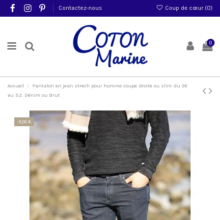
Contactez-nous
Coup de cœur (
0
)
0
Accueil
Pantalon en jean strech pour homme coupe droite ou slim du 38
au 52. Dénim ou Brut
-5,00 €