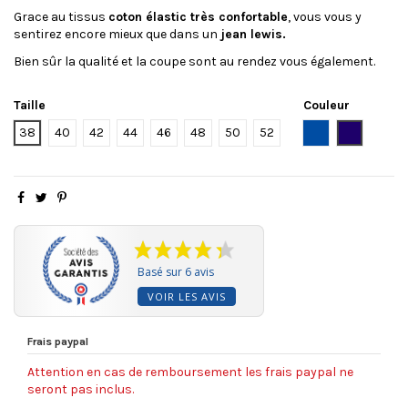
Grace au tissus
coton élastic très confortable
, vous vous y
sentirez encore mieux que dans un
jean lewis.
Bien sûr la qualité et la coupe sont au rendez vous également.
Taille
Couleur
denim
Jean's Br
38
40
42
44
46
48
50
52
Basé sur 6 avis
VOIR LES AVIS
Frais paypal
Attention en cas de remboursement les frais paypal ne
seront pas inclus.