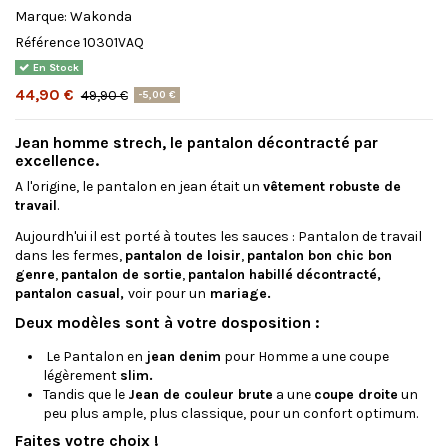
Marque:
Wakonda
Référence
10301VAQ
En Stock
44,90 €
49,90 €
-5,00 €
Jean homme strech
, le
pantalon décontracté
par
excellence.
A l'origine, le pantalon en jean était un
vêtement robuste de
travail
.
Aujourdh'ui il est porté à toutes les sauces : Pantalon de travail
dans les fermes,
pantalon de loisir
,
pantalon bon chic bon
genre
,
pantalon de sortie
,
pantalon habillé
décontracté,
pantalon casual,
voir pour un
mariage.
Deux modèles sont à votre dosposition :
Le Pantalon en
jean denim
pour Homme a une coupe
légèrement
slim.
Tandis que le
Jean de couleur brute
a une
coupe droite
un
peu plus ample, plus classique, pour un confort optimum.
Faites votre choix !