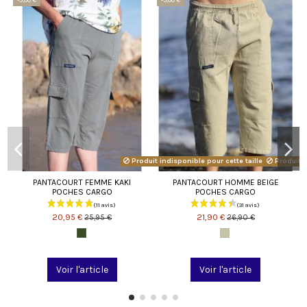
Produit indisponible pour cette taille avec cette 
Produit i
PANTACOURT FEMME KAKI
PANTACOURT HOMME BEIGE
POCHES CARGO
POCHES CARGO
20,95 €
21,90 €
25,95 €
26,90 €
Voir l'article
Voir l'article