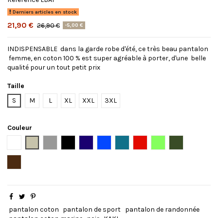
Derniers articles en stock
21,90 €
26,90 €
-5,00 €
INDISPENSABLE dans la garde robe d'été, ce très beau pantalon
femme, en coton 100 % est super agréable à porter, d'une belle
qualité pour un tout petit prix
Taille
S
M
L
XL
XXL
3XL
Couleur
Blanc
Beige
Gris
Noir
Bleu marine
Bleu roi
Bleu pétrole
Rouge
Anis
Kaki
Chocolat
pantalon coton
pantalon de sport
pantalon de randonnée