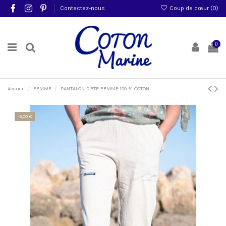
Contactez-nous
Coup de cœur (
0
)
0
Accueil
FEMME
PANTALON D'ETE FEMME 100 % COTON
-5,00 €