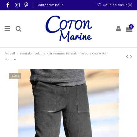
Contactez-nous
Coup de cœur (
0
)
0
Accueil
Pantalon Velours Noir Homme, Pantalon Velours Cotelé Noir
Homme
-5,00 €