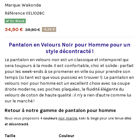
Marque:
Wakonda
Référence
VEL1026C
En Stock
34,90 €
39,90 €
-5,00 €
Pantalon en Velours Noir pour Homme pour un
style décontracté !
Le pantalon en velours noir est un classique et intemporel qui
sera toujours à la mode. Il est confortable, chic et solide : parfait
pour les week-ends à se promener en ville ou pour prendre son
temps (si tant est que vous puissiez en trouver !). Le pantalon en
velours noir pour homme est un excellent choix avec sa coupe
droite moderne, ses poches plaquées, la fluidité élégante du
velours de coton de haute qualité : il n'y a rien d'autre comme lui
sur le marché !
Retour à notre gamme de
pantalon pour homme
Nous vous proposons 4
couleurs
noir
,
marine
,
kaki
&
beige
pour une tenue
chic
et décontracté
.
Taille
Couleur