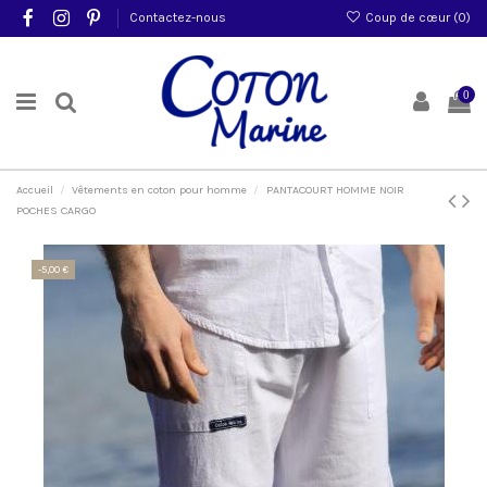
Contactez-nous
Coup de cœur (
0
)
0
Accueil
Vêtements en coton pour homme
PANTACOURT HOMME NOIR
POCHES CARGO
-5,00 €