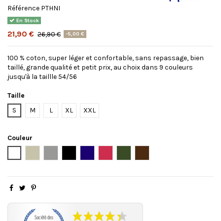
Référence
PTHNI
En Stock
21,90 €
26,90 €
-5,00 €
100 % coton, super léger et confortable, sans repassage, bien
taillé, grande qualité et petit prix, au choix dans 9 couleurs
jusqu'à la taillle 54/56
Taille
S
M
L
XL
XXL
Couleur
Blanc
Beige
Gris
Noir
Bleu marine
Framboise
Kaki
Chocolat