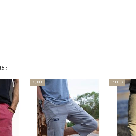
té :
-5,00 €
-5,00 €