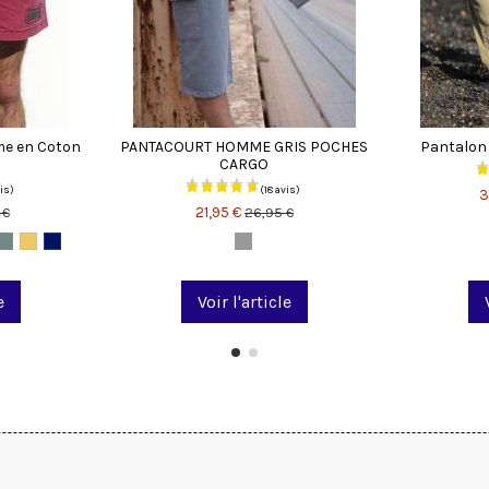
me en Coton
PANTACOURT HOMME GRIS POCHES
Pantalon
CARGO
3
21,95 €
 €
26,95 €
e
Voir l'article