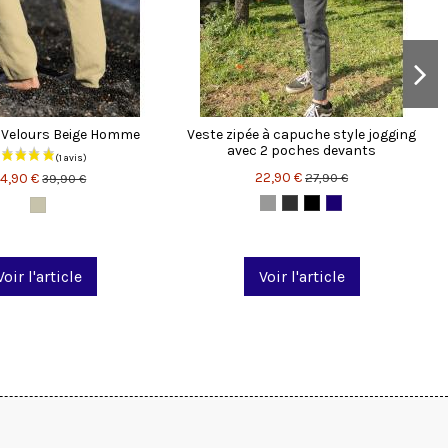
 Velours Beige Homme
Veste zipée à capuche style jogging
avec 2 poches devants
22,90 €
27,90 €
4,90 €
39,90 €
Voir l'article
Voir l'article