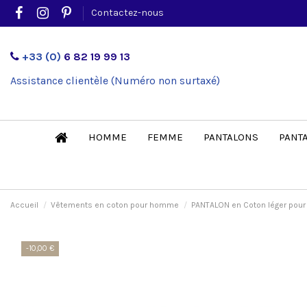
Contactez-nous
+33 (0)
6 82 19 99 13
Assistance clientèle (Numéro non surtaxé)
HOMME
FEMME
PANTALONS
PANT
Accueil
Vêtements en coton pour homme
PANTALON en Coton léger pou
-10,00 €