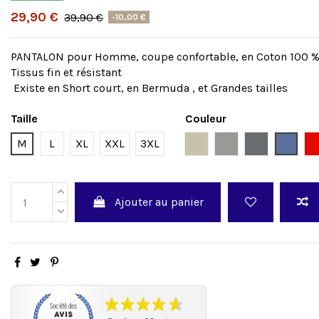
29,90 €
39,90 €
-10,00 €
PANTALON pour Homme, coupe confortable, en Coton 100 %
Tissus fin et résistant
Existe en Short court, en Bermuda , et Grandes tailles
Taille
Couleur
Beige
Gris
Steel grey
Bleu
M
L
XL
XXL
3XL
Ajouter au panier