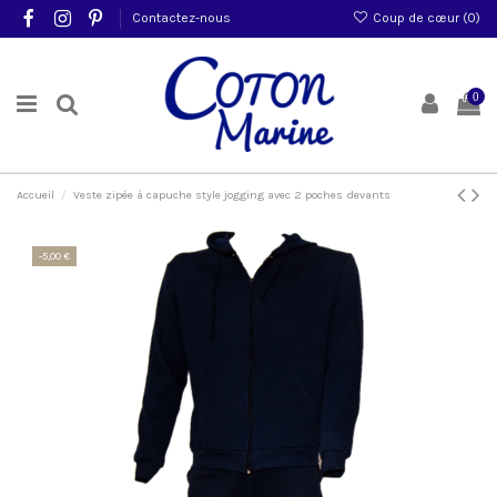
Contactez-nous
Coup de cœur (
0
)
0
Accueil
Veste zipée à capuche style jogging avec 2 poches devants
-5,00 €