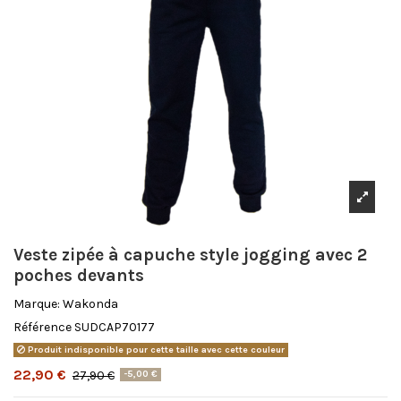
Veste zipée à capuche style jogging avec 2
poches devants
Marque:
Wakonda
Référence
SUDCAP70177
Produit indisponible pour cette taille avec cette couleur
22,90 €
27,90 €
-5,00 €