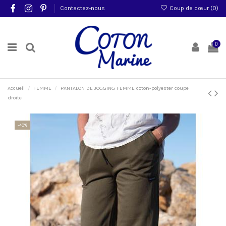
Contactez-nous
Coup de cœur (
0
)
0
Accueil
FEMME
PANTALON DE JOGGING FEMME coton-polyester coupe
droite
-40%