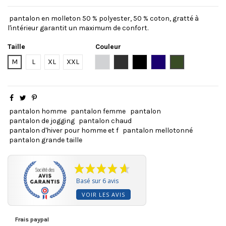
pantalon en molleton 50 % polyester, 50 % coton, gratté à
l'intérieur garantit un maximum de confort.
Taille
Couleur
Gris clair
Gris anthracite
Noir
Bleu marine
Kaki
M
L
XL
XXL
pantalon homme
pantalon femme
pantalon
pantalon de jogging
pantalon chaud
pantalon d'hiver pour homme et f
pantalon mellotonné
pantalon grande taille
Basé sur 6 avis
VOIR LES AVIS
Frais paypal