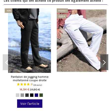
Les clients qui ont acheté ce produit ont également acheté :
-40%
Promo !
-5,00 €
Pantalon de jogging homme
molletonné coupe droite
14,94 €
24,90 €
Voir l'article