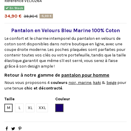
Référence
VEL1026A
En Stock
34,90 €
39,90 €
-5,00 €
Pantalon en Velours Bleu Marine 100% Coton
Le confort et le charme intemporel du pantalon en velours de
coton sont disponibles dans notre boutique en ligne, avec une
coupe droite moderne. Les poches plaquées sont parfaites pour
contenir toutes vos clés ou votre portefeuille, tandis que la taille
élastique garantit que même s'il est serré, vous serez à l'aise
grâce à son design ample !
Retour à notre gamme de
pantalon pour homme
Nous vous proposons 4
couleurs
noir
,
marine
,
kaki
&
beige
pour
une tenue
chic et décontracté
.
Taille
Couleur
Bleu marine
M
L
XL
XXL