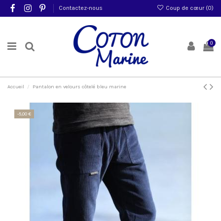
Contactez-nous
Coup de cœur (
0
)
0
Accueil
Pantalon en velours côtelé bleu marine
-5,00 €