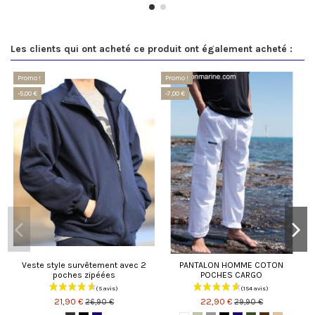
Les clients qui ont acheté ce produit ont également acheté :
Promo !
Promo !
-5,00 €
-7,00 €
Veste style survêtement avec 2
PANTALON HOMME COTON
poches zipéées
POCHES CARGO
21,90 €
22,90 €
26,90 €
29,90 €