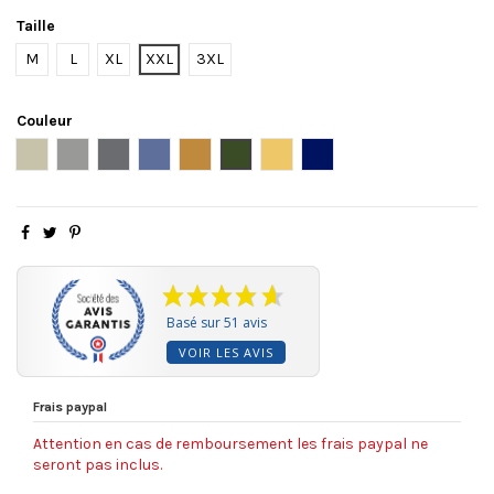
Taille
M
L
XL
XXL
3XL
Couleur
Beige
Gris
Steel grey
Bleu
Camel
Kaki
Moutarde
NAVY
Basé sur 51 avis
VOIR LES AVIS
Frais paypal
Attention en cas de remboursement les frais paypal ne
seront pas inclus.