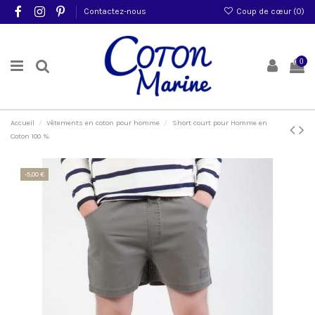
Contactez-nous
Coup de cœur (
0
)
0
Accueil
Vêtements en coton pour homme
Short court pour Homme en
Coton 100 %
-5,00 €