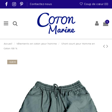
Contactez-nous
Coup de cœur (
0
)
0
Accueil
Vêtements en coton pour homme
Short court pour Homme en
Coton 100 %
-5,00 €