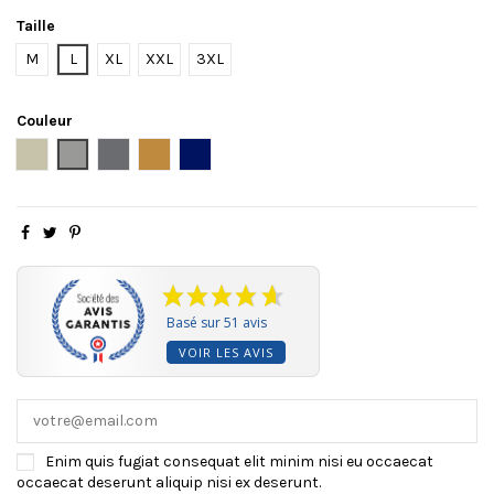
Taille
M
L
XL
XXL
3XL
Couleur
Beige
Gris
Steel grey
Camel
NAVY
Basé sur 51 avis
VOIR LES AVIS
Enim quis fugiat consequat elit minim nisi eu occaecat
occaecat deserunt aliquip nisi ex deserunt.